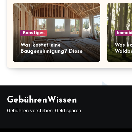
Sonstiges
Immobi
Was kostet eine
Was ko
Baugenehmigung? Diese
Waldbe
Preise müssen Sie kennen!
überra
über d
Ruhe
GebührenWissen
Gebühren verstehen, Geld sparen