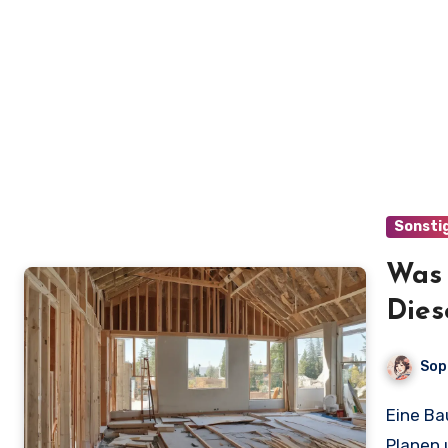
Sonsti
Was 
Dies
Sop
Eine Baugenehmigung ist ein unverzichtbarer Schritt beim
Planen 