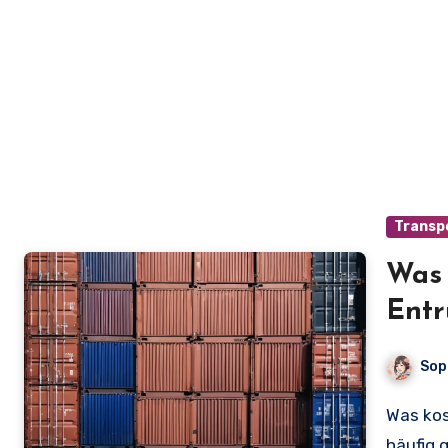
Transp
Was 
Entr
Deta
Sop
Was kostet ein Container zum Entrümpeln? Dies ist eine
häufig 