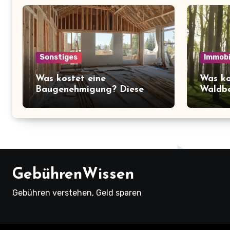
Sonstiges
Immobi
Was kostet eine
Was ko
Baugenehmigung? Diese
Waldbe
Preise müssen Sie kennen!
überra
über d
Ruhe
GebührenWissen
Gebühren verstehen, Geld sparen