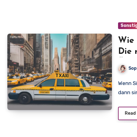
Sonsti
Wie 
Die 
Über
Sop
Wenn Sie sich fragen, "Wie viel kostet ein Taxi für 10 km?",
dann si
Read