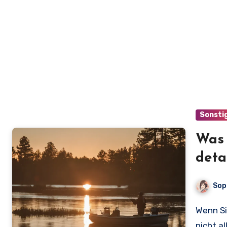
Sonsti
Was 
deta
Fisc
Sop
Wenn Sie sich fragen, was kostet ein Angelschein, sind Sie
nicht al