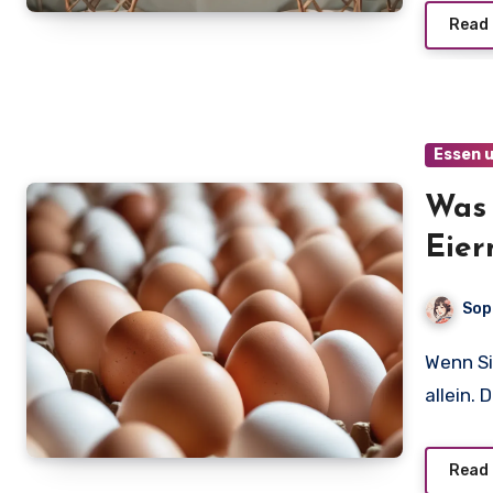
Read
Essen 
Was 
Eier
Sop
Wenn Sie sich fragen: „Was kostet ein Ei?“, sind Sie nicht
allein. 
Read