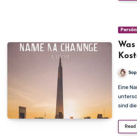
Persön
Was
Kost
Nam
Sop
Eine Namensänderung in Deutschland kann mit
untersc
sind di
Read