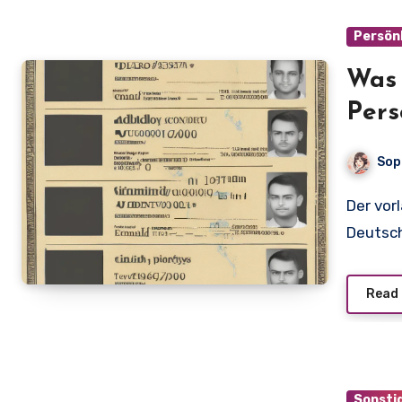
Persön
Was 
Pers
eine
Sop
Der vorläufige Personalausweis kostet 10 Euro und ist in
Deutsch
Read
Sonsti