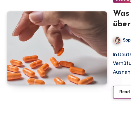
Was 
über
in D
Sop
In Deutschland zahlen erwachsene Frauen und Paare
Verhütu
Ausnah
Read