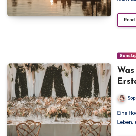
Read
Sonsti
Was 
Erst
enthü
Sop
Eine Hochzeit ist für viele Paare der schönste Tag im
Leben, 