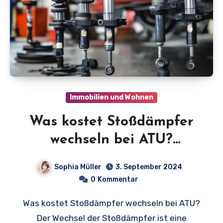
Immobilien und Wohnen
Was kostet Stoßdämpfer
wechseln bei ATU?
Entdecken Sie die Preise
Sophia Müller
3. September 2024
und sparen Sie Geld!
0
Kommentar
Was kostet Stoßdämpfer wechseln bei ATU?
Der Wechsel der Stoßdämpfer ist eine