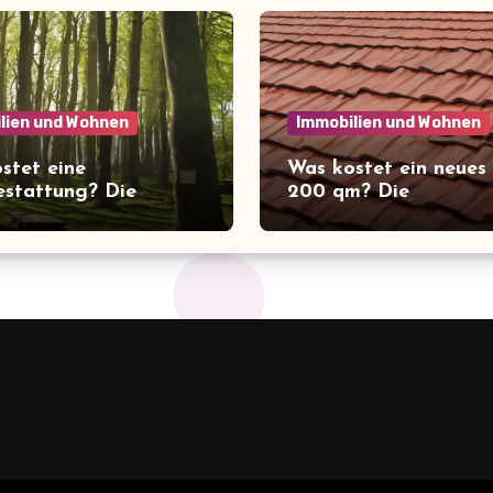
lien und Wohnen
Immobilien und Wohnen
stet eine
Was kostet ein neues
stattung? Die
200 qm? Die
schende Wahrheit
überraschenden Kost
ie Kosten der letzten
Überblick!