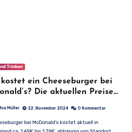
und Trinken
kostet ein Cheeseburger bei
nald’s? Die aktuellen Preise
einen Blick!
hia Müller
22. November 2024
0
Kommentar
land ca. 1,49€ bis 1,79€, abhängig von Standort…