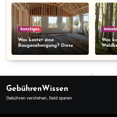
Sonstiges
Immobi
Was kostet eine
Was ko
Baugenehmigung? Diese
Waldbe
Preise müssen Sie kennen!
überra
über d
Ruhe
GebührenWissen
Gebühren verstehen, Geld sparen