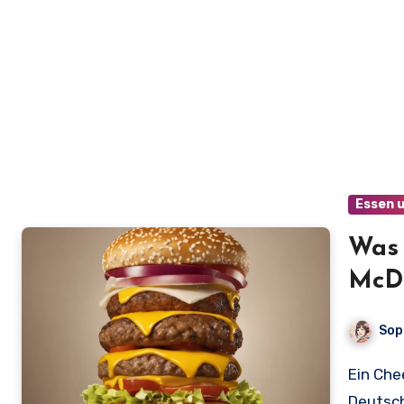
Essen 
Was 
McDo
auf 
Sop
Ein Cheeseburger bei McDonald’s kostet aktuell in
Deutsch