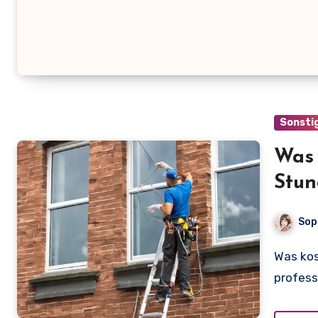
Sonsti
Was 
Stun
für 
Sop
Was kostet ein Fensterputzer pro Stunde? Die Preise für
profess