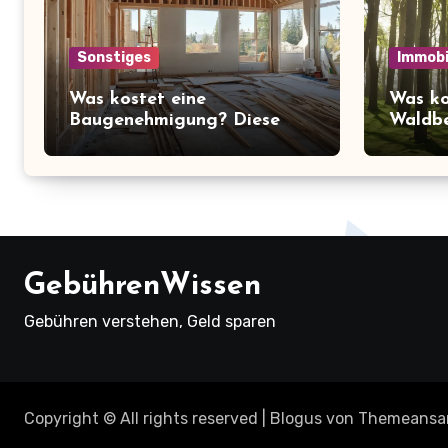
Sonstiges
Immobi
Was kostet eine
Was ko
Baugenehmigung? Diese
Waldbe
Preise müssen Sie kennen!
überra
über d
Ruhe
GebührenWissen
Gebühren verstehen, Geld sparen
Copyright © All rights reserved
|
Blogus
von
Themeansa