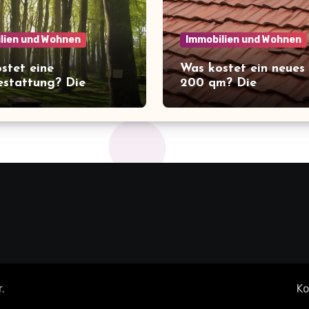
lien und Wohnen
Immobilien und Wohnen
stet eine
Was kostet ein neues
stattung? Die
200 qm? Die
schende Wahrheit
überraschenden Kost
ie Kosten der letzten
Überblick!
r
.
Ko