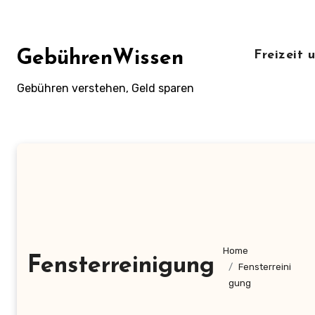
Zum
Inhalt
springen
GebührenWissen
Freizeit
Gebühren verstehen, Geld sparen
Home
Fensterreinigung
Fensterreini
gung