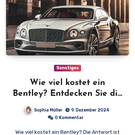
Sonstiges
Wie viel kostet ein
Bentley? Entdecken Sie die
luxuriöse Preisspanne der
Sophia Müller
9. Dezember 2024
ikonischen Marke!
0
Kommentar
Wie viel kostet ein Bentley? Die Antwort ist