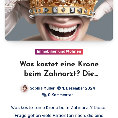
Immobilien und Wohnen
Was kostet eine Krone
beim Zahnarzt? Die
Wahrheit über Zahnkrone-
Sophia Müller
1. Dezember 2024
Kosten im Jahr 2023!
0
Kommentar
Was kostet eine Krone beim Zahnarzt? Dieser
Frage gehen viele Patienten nach, die eine