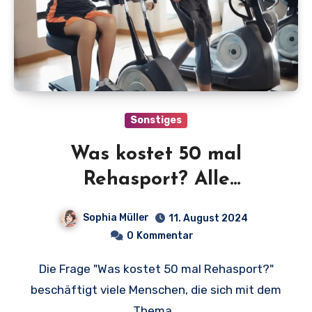
Sonstiges
Was kostet 50 mal
Rehasport? Alle
Informationen für Sie auf
Sophia Müller
11. August 2024
einen Blick!
0
Kommentar
Die Frage "Was kostet 50 mal Rehasport?"
beschäftigt viele Menschen, die sich mit dem
Thema…