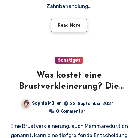
Zahnbehandlung…
Read More
Sonstiges
Was kostet eine
Brustverkleinerung? Die
ultimativen Informationen zu
Sophia Müller
22. September 2024
Preisen und Behandlungen
0
Kommentar
Eine Brustverkleinerung, auch Mammareduktion
genannt, kann eine tiefgreifende Entscheidung