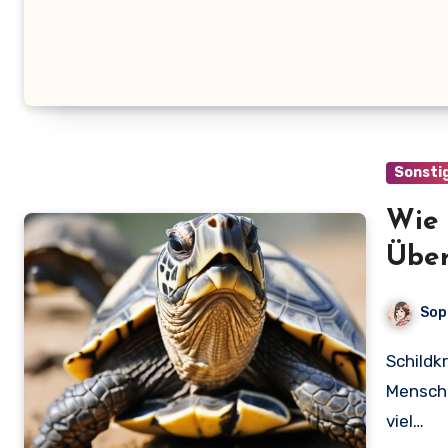
Sonsti
Wie 
Über
Kost
Sop
Schildkröten sind faszinierende Haustiere, die viele
Mensche
viel…