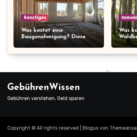
Sonstiges
Immobi
Was kostet eine
Was ko
Baugenehmigung? Diese
Waldbe
Preise müssen Sie kennen!
überra
über d
Ruhe
GebührenWissen
Gebühren verstehen, Geld sparen
Copyright © All rights reserved
|
Blogus
von
Themeansa