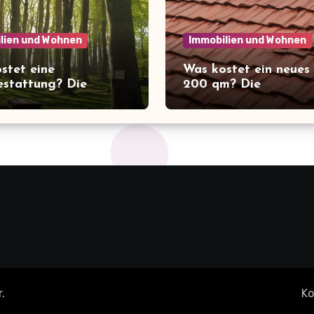
lien und Wohnen
Immobilien und Wohnen
stet eine
Was kostet ein neues
stattung? Die
200 qm? Die
schende Wahrheit
überraschenden Kost
ie Kosten der letzten
Überblick!
r
.
Ko