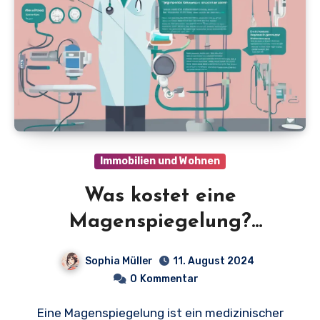
Immobilien und Wohnen
Was kostet eine
Magenspiegelung?
Erfahren Sie die Preise
Sophia Müller
11. August 2024
und mehr!
0
Kommentar
Eine Magenspiegelung ist ein medizinischer