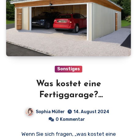
Sonstiges
Was kostet eine
Fertiggarage?
Erschwingliche Preise für
Sophia Müller
14. August 2024
Ihre Eigenheimgarage!
0
Kommentar
Wenn Sie sich fragen, „was kostet eine