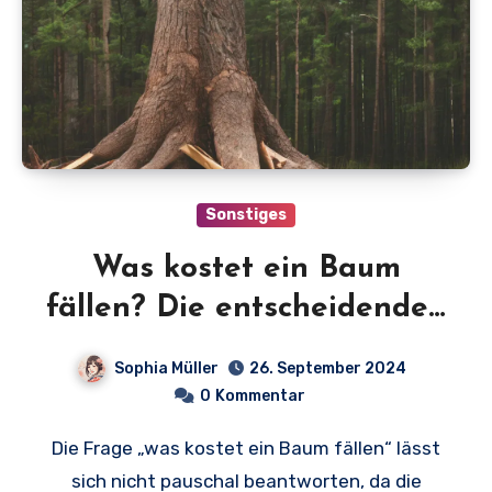
Sonstiges
Was kostet ein Baum
fällen? Die entscheidenden
Faktoren und Preise auf
Sophia Müller
26. September 2024
einen Blick!
0
Kommentar
Die Frage „was kostet ein Baum fällen“ lässt
sich nicht pauschal beantworten, da die