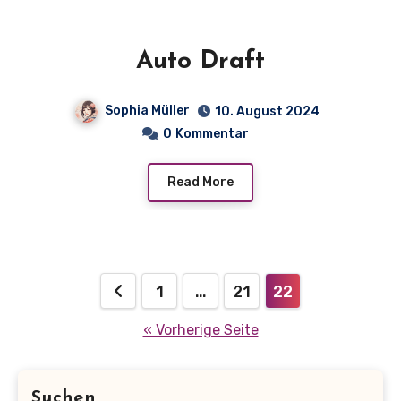
Auto Draft
Sophia Müller
10. August 2024
0
Kommentar
Read More
Seitennummerierung
1
…
21
22
der
« Vorherige Seite
Beiträge
Suchen