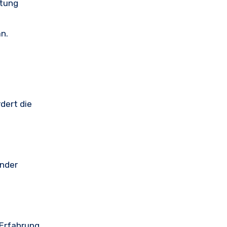
stung
n.
dert die
inder
Erfahrung.