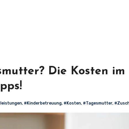
smutter? Die Kosten im
pps!
nleistungen
,
#Kinderbetreuung
,
#Kosten
,
#Tagesmutter
,
#Zusc