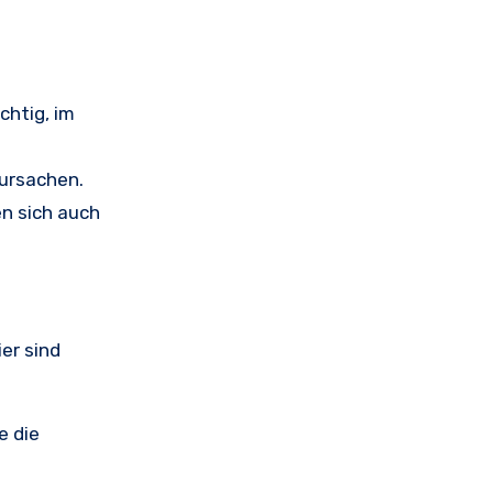
chtig, im
rursachen.
en sich auch
er sind
e die