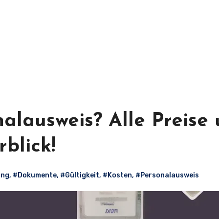
alausweis? Alle Preise
blick!
ung
,
#Dokumente
,
#Gültigkeit
,
#Kosten
,
#Personalausweis