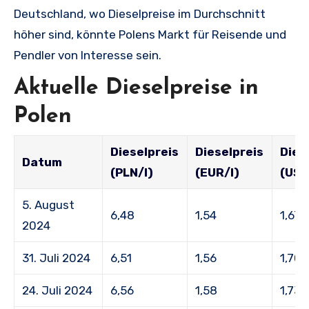
Deutschland, wo Dieselpreise im Durchschnitt
höher sind, könnte Polens Markt für Reisende und
Pendler von Interesse sein.
Aktuelle Dieselpreise in
Polen
Dieselpreis
Dieselpreis
Dies
Datum
(PLN/l)
(EUR/l)
(USD
5. August
6,48
1,54
1,67
2024
31. Juli 2024
6,51
1,56
1,70
24. Juli 2024
6,56
1,58
1,73