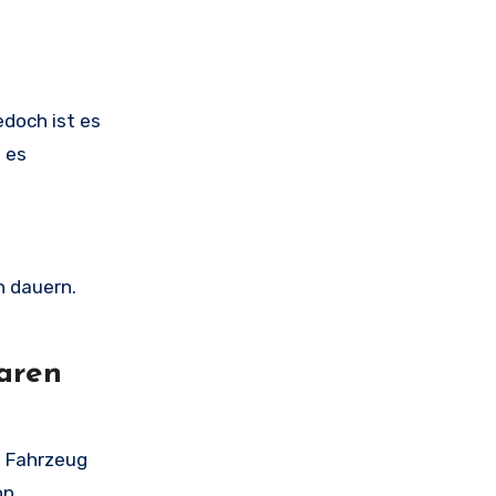
doch ist es
 es
n dauern.
aren
s Fahrzeug
on