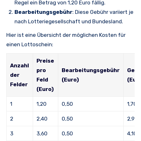
Regel ein Betrag von 1,20 Euro fällig.
Bearbeitungsgebühr
: Diese Gebühr variiert je
nach Lotteriegesellschaft und Bundesland.
Hier ist eine Übersicht der möglichen Kosten für
einen Lottoschein:
Preise
Anzahl
pro
Bearbeitungsgebühr
Ges
der
Feld
(Euro)
(Eur
Felder
(Euro)
1
1,20
0,50
1,70
2
2,40
0,50
2,90
3
3,60
0,50
4,10