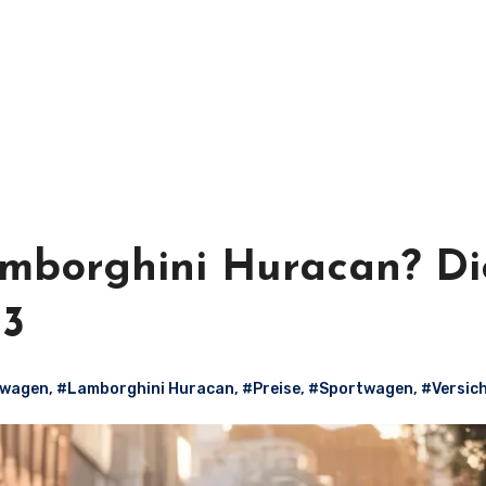
Lamborghini Huracan? Di
23
twagen
,
#Lamborghini Huracan
,
#Preise
,
#Sportwagen
,
#Versic