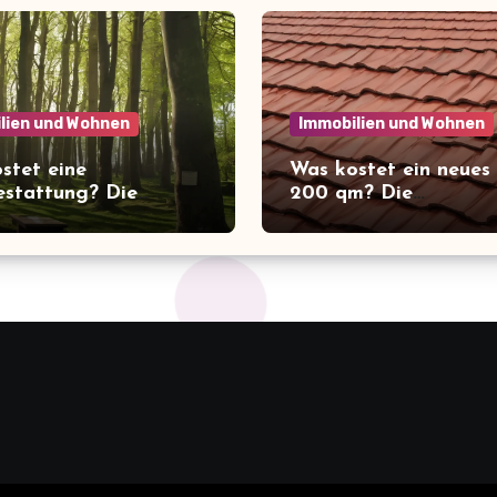
lien und Wohnen
Immobilien und Wohnen
stet eine
Was kostet ein neues
stattung? Die
200 qm? Die
schende Wahrheit
überraschenden Kost
ie Kosten der letzten
Überblick!