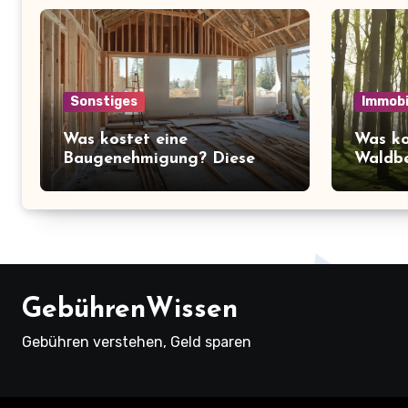
Sonstiges
Immobi
Was kostet eine
Was ko
Baugenehmigung? Diese
Waldbe
Preise müssen Sie kennen!
überra
über d
Ruhe
GebührenWissen
Gebühren verstehen, Geld sparen