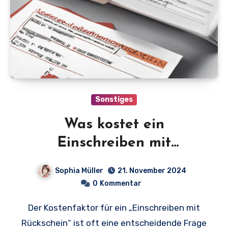
Sonstiges
Was kostet ein
Einschreiben mit
Rückschein? Alle Preise
Sophia Müller
21. November 2024
und wichtige
0
Kommentar
Informationen auf einen
Der Kostenfaktor für ein „Einschreiben mit
Blick!
Rückschein“ ist oft eine entscheidende Frage